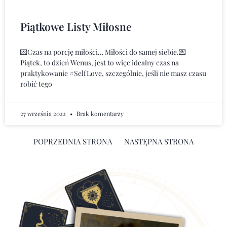
Piątkowe Listy Miłosne
💌Czas na porcję miłości… Miłości do samej siebie.💌
Piątek, to dzień Wenus, jest to więc idealny czas na
praktykowanie #SelfLove, szczególnie, jeśli nie masz czasu
robić tego
27 września 2022
Brak komentarzy
POPRZEDNIA STRONA
NASTĘPNA STRONA