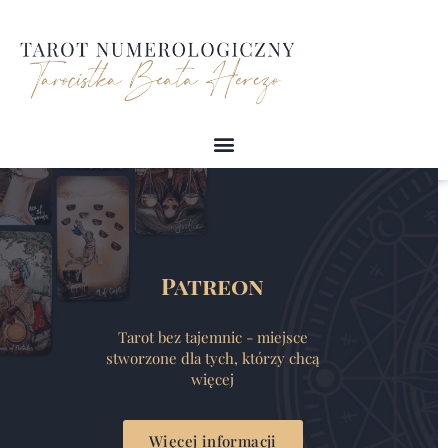
Przejdź
do
treści
Patreon
Tarot bez tajemnic - miejsce
stworzone dla tych, którzy chcą
więcej
Więcej informacji