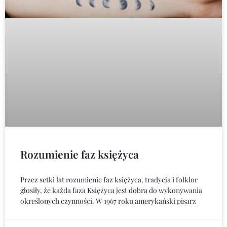
Rozumienie faz księżyca
Przez setki lat rozumienie faz księżyca, tradycja i folklor
głosiły, że każda faza Księżyca jest dobra do wykonywania
określonych czynności. W 1967 roku amerykański pisarz