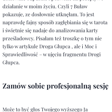
działanie w moim życiu. Czyli 7 Buław
pokazuje, ze dosłownie utknęłam. To jest
naprawdę fajny sposób zagłębiania się w tarota
i świetnie się nadaje do analizowania karty
prześladowcy. Pisałam też troszkę o tym nie
tylko w artykule
Droga Głupca
, ale i
Moc i
Sprawiedliwość
– w ujęciu fragmentu Drogi
Głupca.
Zamów sobie profesjonalną sesję
Może to być głos Twojego wyższego Ja