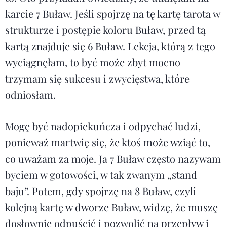
karcie 7 Buław. Jeśli spojrzę na tę kartę tarota w
strukturze i postępie koloru Buław, przed tą
kartą znajduje się 6 Buław. Lekcja, którą z tego
wyciągnęłam, to być może zbyt mocno
trzymam się sukcesu i zwycięstwa, które
odniosłam.
Mogę być nadopiekuńcza i odpychać ludzi,
ponieważ martwię się, że ktoś może wziąć to,
co uważam za moje. Ja 7 Buław często nazywam
byciem w gotowości, w tak zwanym „stand
baju”. Potem, gdy spojrzę na 8 Buław, czyli
kolejną kartę w dworze Buław, widzę, że muszę
dosłownie odpuścić i pozwolić na przepływ i