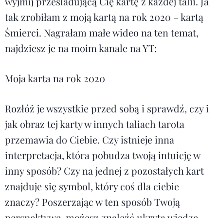
wyjmij prześladującą Cię kartę z każdej talii. Ja
tak zrobiłam z moją kartą na rok 2020 – kartą
Śmierci. Nagrałam małe wideo na ten temat,
najdziesz je na moim kanale na YT:
Moja karta na rok 2020
Rozłóż je wszystkie przed sobą i sprawdź, czy i
jak obraz tej karty w innych taliach tarota
przemawia do Ciebie. Czy istnieje inna
interpretacja, która pobudza twoją intuicję w
inny sposób? Czy na jednej z pozostałych kart
znajduje się symbol, który coś dla ciebie
znaczy? Poszerzając w ten sposób Twoją
perspektywę, możesz znaleźć ukrytą wiedzę,