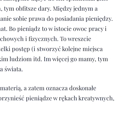
h, tym obfitsze dary. Między jednym a
nanie sobie prawa do posiadania pieniędzy.
t. Bo pieniądz to w istocie owoc pracy i
chowych i fizycznych. To wreszcie
ki postęp (i stwo­rzyć kolejne miejsca
tkim ludziom itd. Im więcej go mamy, tym
a świata.
materią, a zatem oznacza doskonałe
przynieść pieniądze w rękach kreatywnych,