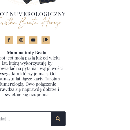
Mam na imię Beata.
rot jest moją pasją już od wielu
lat, którą wykorzystuję by
wiadać na pytania i wątpliwości
wszystkim którzy je mają. Od
kunastu lat, łączę karty Tarota z
Numerologią. Owo połączenie
rawdza się naprawdę dobrze i
świetnie się uzupełnia.