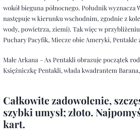
wokół bieguna północnego. Południk wyznacza Wi
następuje w kierunku wschodnim, zgodnie z kol
wody, powietrza, ziemi). Tak więc w przybliżeniu
Puchary Pacyfik, Miecze obie Ameryki, Pentakle 
Małe Arkana – As Pentakli obrazuje początek rodz
Księżniczkę Pentakli, włada kwadrantem Barana, 
Całkowite zadowolenie, szczę
szybki umysł; złoto. Najpomyś
kart.