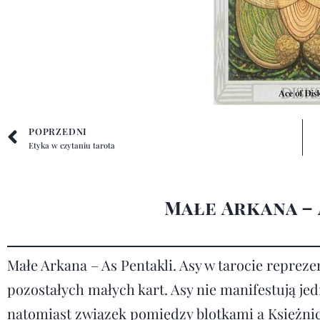
POPRZEDNI
Etyka w czytaniu tarota
Małe Arkana – 
Małe Arkana – As Pentakli. Asy w tarocie repreze
pozostałych małych kart. Asy nie manifestują je
natomiast związek pomiędzy blotkami a Księżnic