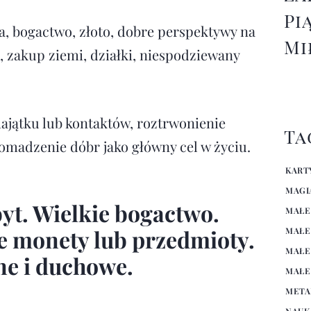
Pi
a, bogactwo, złoto, dobre perspektywy na
Mi
 zakup ziemi, działki, niespodziewany
ajątku lub kontaktów, roztrwonienie
Ta
omadzenie dóbr jako główny cel w życiu.
KART
MAGI
yt. Wielkie bogactwo.
MAŁE
ne monety lub przedmioty.
MAŁE
MAŁE
ne i duchowe.
MAŁE
META
NAUK