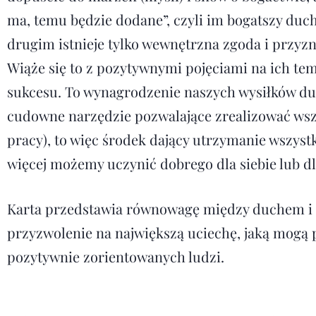
ma, temu będzie dodane”, czyli im bo­gatszy duc
drugim istnieje tylko we­wnętrzna zgoda i przyz
Wiąże się to z pozytywnymi pojęciami na ich tema
sukcesu. To wynagrodzenie naszych wysiłków du
cudowne narzędzie pozwalające zrealizować wszel
pracy), to więc środek dający utrzymanie wszys
więcej możemy uczynić dobrego dla siebie lub dl
Karta przedstawia równowagę między duchem i 
przyzwolenie na największą uciechę, jaką mogą 
pozytywnie zorientowanych ludzi.