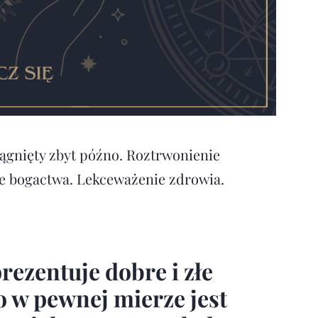
iągnięty zbyt późno. Roztrwonienie
ie bogactwa. Lekceważenie zdrowia.
.
rezentuje dobre i złe
o w pewnej mierze jest