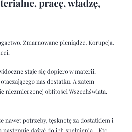
erialne, pracę, władzę,
bogactwo. Zmarnowane pieniądze. Korupcja.
eci.
doczne staje się dopiero w materii.
 otaczającego nas dostatku. A zatem
ie niezmie­rzonej obfitości Wszechświata.
nawet potrzeby, tęsk­notę za dostatkiem i
 na­stępnie dążyć do ich spełnienia. „Kto