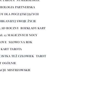
ROLOGIA PARTNERSKA
DY DLA POCZĄTKUJĄCYCH
ORGANIZUJ SWOJE ŻYCIE
ŁAD ROCZNY
ROZKŁADY KART
AŁ 12 MAGICZNYCH NOCY
LOVE
SŁOWO NA ROK
E KART TAROTA
CISTKA TEŻ CZŁOWIEK
TAROT
T OGÓLNIE
ACJE MISTRZOWSKIE