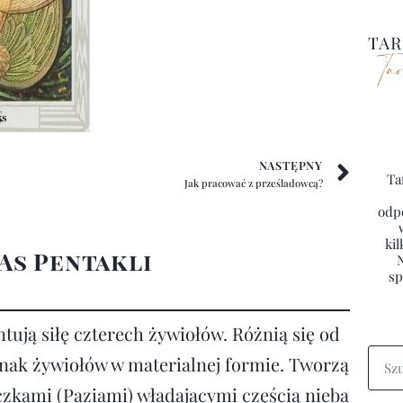
NASTĘPNY
Ta
Jak pracować z prześladowcą?
odpo
kil
As Pentakli
sp
ntują siłę czterech żywiołów. Różnią się od
dnak żywiołów w materialnej formie. Tworzą
zkami (Paziami) władającymi częścią nieba