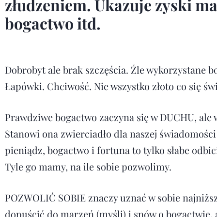
złudzeniem. Ukazuje zyski mat
bogactwo itd.
Dobrobyt ale brak szczęścia. Źle wykorzystane 
Łapówki. Chciwość. Nie wszystko złoto co się świ
Prawdziwe bogactwo zaczyna się w DUCHU, ale wi
Stanowi ona zwierciadło dla naszej świadomości
pieniądz, bogactwo i fortuna to tylko słabe odbic
Tyle go mamy, na ile sobie pozwolimy.
POZWOLIĆ SOBIE znaczy uznać w sobie najniższe 
dopuścić do marzeń (myśli) i snów o bogactwie, a