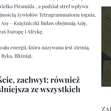
elka Piramida , a podział stref wpływu
ejnością żywiołów Tetragrammatonu (ognia,
 Asy – Księżniczki Buław obejmują Azję,
zaś Europę i Afrykę.
aju energii, która nazywana jest ziemią.
Byka, Bliźniąt.
ście, zachwyt; również
lniejsza ze wszystkich
Za