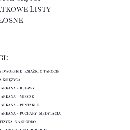
ątkowe Listy
łosne
gi:
Y DWORSKIE
KSIĄŻKI O TAROCIE
A KSIĘŻYCA
 ARKANA - BUŁAWY
 ARKANA - MIECZE
 ARKANA - PENTAKLE
 ARKANA - PUCHARY
MEDYTACJA
FIZYKA
NA SŁODKO
A TAROTA
NUMEROLOGIA