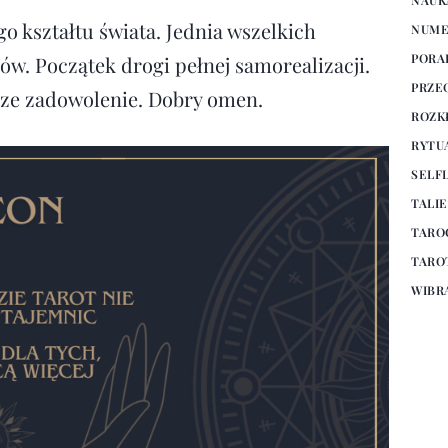
 kształtu świata. Jednia wszelkich
NUME
PORA
rów. Początek drogi pełnej samorealizacji.
PRZE
sze zadowolenie. Dobry omen.
ROZK
RYTU
SELF
TALI
TARO
TARO
WIBR