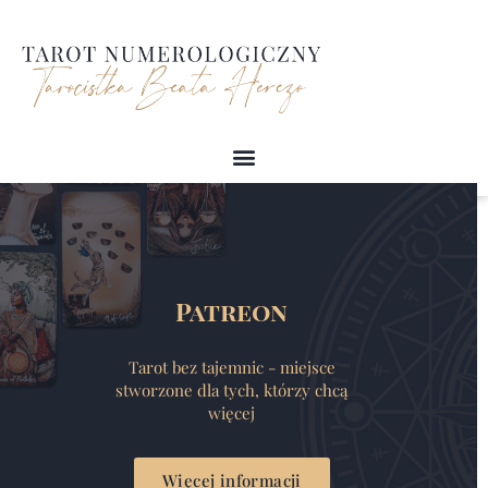
Przejdź
do
treści
Patreon
Tarot bez tajemnic - miejsce
stworzone dla tych, którzy chcą
więcej
Więcej informacji