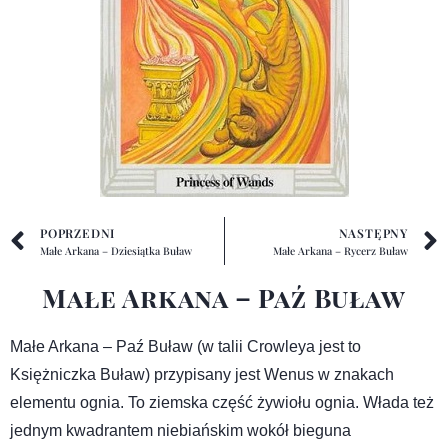
POPRZEDNI
NASTĘPNY
Małe Arkana – Dziesiątka Buław
Małe Arkana – Rycerz Buław
Małe Arkana – Paź Buław
Małe Arkana – Paź Buław (w talii Crowleya jest to
Księżniczka Buław) przypisany jest Wenus w znakach
elementu ognia. To ziemska część żywiołu ognia. Włada też
jednym kwadrantem niebiańskim wokół bieguna