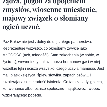
żądza, pogoń za upojeniem
zmysłów, wiosenne uniesienie,
majowy związek 0 słomiany
ogień uczuć.
Paź Buław nie jest zdolny do dojrzałego partnerstwa.
Reprezentuje wszystko, co określamy zwykle jako
MŁODOŚĆ (ach, młodość!). Stan zakochania (w sobie, w
życiu…), wewnętrzny nakaz i burza hormonów gasi w niej
wszelkie lęki i ucisza wszystko, czego uczyła mamusia. Jest
maj, blask księżyca, śpiew słowika, zapach bzów… i
rozpierająca serce radość istnienia. Co tam zasady, grzech,
konwenanse albo różnice społeczno-majątkowe… wobec
wzbierającego popędu.