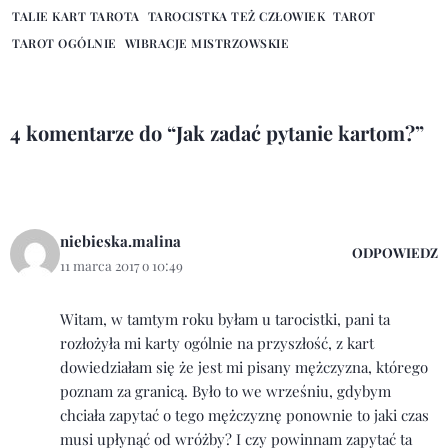
TALIE KART TAROTA
TAROCISTKA TEŻ CZŁOWIEK
TAROT
TAROT OGÓLNIE
WIBRACJE MISTRZOWSKIE
4 komentarze do “Jak zadać pytanie kartom?”
niebieska.malina
ODPOWIEDZ
11 marca 2017 o 10:49
Witam, w tamtym roku byłam u tarocistki, pani ta
rozłożyła mi karty ogólnie na przyszłość, z kart
dowiedziałam się że jest mi pisany mężczyzna, którego
poznam za granicą. Było to we wrześniu, gdybym
chciała zapytać o tego mężczyznę ponownie to jaki czas
musi upłynąć od wróżby? I czy powinnam zapytać ta