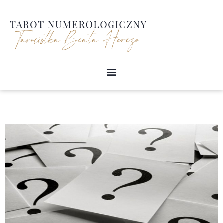
Przejdź
do
treści