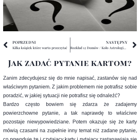
POPRZEDNI
NASTĘPNY
Kilka książek które warto przeczytać
Rozkład 12 Domów / Koło Astrologiczne
Jak zadać pytanie kartom?
Zanim zdecydujesz się do mnie napisać, zastanów się nad
właściwym pytaniem. Z jakim problemem nie potrafisz sobie
poradzić, w jakiej sytuacji nie potrafisz się odnaleźć?
Bardzo często bowiem się zdarza że zadajemy
powierzchowne pytanie, a tak naprawdę to właściwe
pozostaje niewypowiedziane. Potem okazuje się że karty
mówią czasami na zupełnie inny temat niż zadane pytanie,
co powoduje że i czytający karty i pytający zastanawiają się