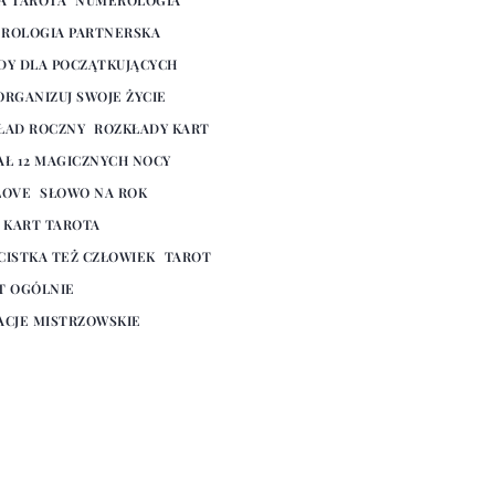
ROLOGIA PARTNERSKA
DY DLA POCZĄTKUJĄCYCH
ORGANIZUJ SWOJE ŻYCIE
ŁAD ROCZNY
ROZKŁADY KART
AŁ 12 MAGICZNYCH NOCY
LOVE
SŁOWO NA ROK
E KART TAROTA
CISTKA TEŻ CZŁOWIEK
TAROT
T OGÓLNIE
ACJE MISTRZOWSKIE