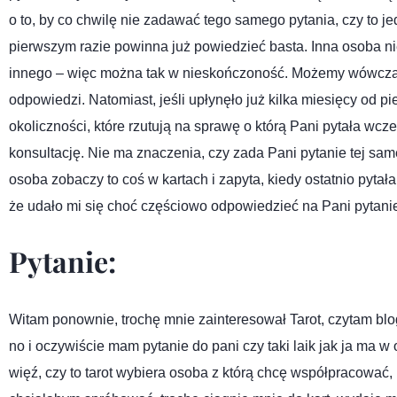
o to, by co chwilę nie zadawać tego samego pytania, czy to j
pierwszym razie powinna już powiedzieć basta. Inna osoba nie
innego – więc można tak w nieskończoność. Możemy wówczas
odpowiedzi. Natomiast, jeśli upłynęło już kilka miesięcy od pi
okoliczności, które rzutują na sprawę o którą Pani pytała wcze
konsultację. Nie ma znaczenia, czy zada Pani pytanie tej samej
osoba zobaczy to coś w kartach i zapyta, kiedy ostatnio pytała
że udało mi się choć częściowo odpowiedzieć na Pani pytani
Pytanie:
Witam ponownie, trochę mnie zainteresował Tarot, czytam blogi
no i oczywiście mam pytanie do pani czy taki laik jak ja ma 
więź, czy to tarot wybiera osoba z którą chcę współpracować, 