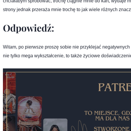
chciałabym spróbować, trochę ciągnie mnie do kart, wydaje mi 
strony jednak przeraża mnie trochę to jak wiele różnych znac
Odpowiedź:
Witam, po pierwsze proszę sobie nie przyklejać negatywnych ety
nie tylko mega wykształcenie, to także życiowe doświadczenie