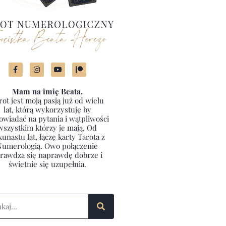
Mam na imię Beata.
rot jest moją pasją już od wielu
lat, którą wykorzystuję by
wiadać na pytania i wątpliwości
wszystkim którzy je mają. Od
kunastu lat, łączę karty Tarota z
Numerologią. Owo połączenie
rawdza się naprawdę dobrze i
świetnie się uzupełnia.