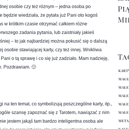
Pi
ednej osobie czy też różnym – jedna osoba po
 będzie wiedziała, że pytała już Pani oto kogoś
Mi
 w krótkim czasie otrzymać całkiem różne
erwszego zadania pytania, lub zaistniały jakieś
śniej – to jak najbardziej można pokusić się o dalszą
 osobie stawiającej karty, czy też innej. Wnikliwa
Ta
 Pani o tą sprawę i co się już zadziało. Mam nadzieję,
e. Pozdrawiam. 🙂
KART
MAGI
MAŁE
MAŁE
 na ten temat, co symbolizują poszczególne karty, itp.,
MAŁE
MAŁE
w ogóle szansę zapoznać się z Tarotem, nawiązać z nim
META
nie jestem jakąś tam bardzo inteligentna osoba ale
NAUK