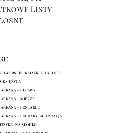
ątkowe Listy
łosne
gi:
Y DWORSKIE
KSIĄŻKI O TAROCIE
A KSIĘŻYCA
 ARKANA - BUŁAWY
 ARKANA - MIECZE
 ARKANA - PENTAKLE
 ARKANA - PUCHARY
MEDYTACJA
FIZYKA
NA SŁODKO
A TAROTA
NUMEROLOGIA