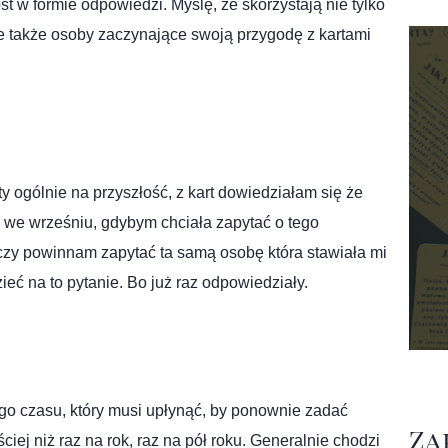
t w formie odpowiedzi. Myślę, że skorzystają nie tylko
e także osoby zaczynające swoją przygodę z kartami
ty ogólnie na przyszłość, z kart dowiedziałam się że
o we wrześniu, gdybym chciała zapytać o tego
czy powinnam zapytać ta samą osobę która stawiała mi
eć na to pytanie. Bo już raz odpowiedziały.
ego czasu, który musi upłynąć, by ponownie zadać
Za
ej niż raz na rok, raz na pół roku. Generalnie chodzi