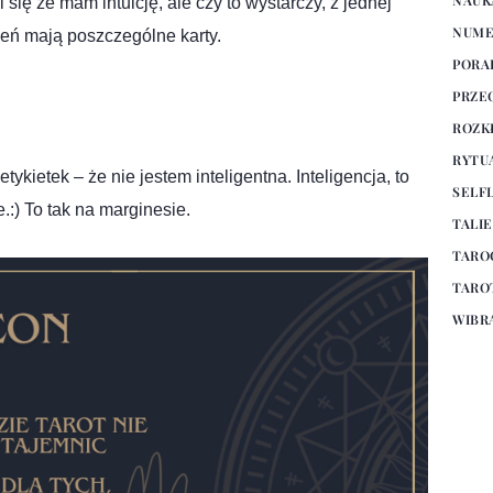
się że mam intuicję, ale czy to wystarczy, z jednej
NUME
zeń mają poszczególne karty.
PORA
PRZE
ROZK
RYTU
kietek – że nie jestem inteligentna. Inteligencja, to
SELF
.:) To tak na marginesie.
TALI
TARO
TARO
WIBR