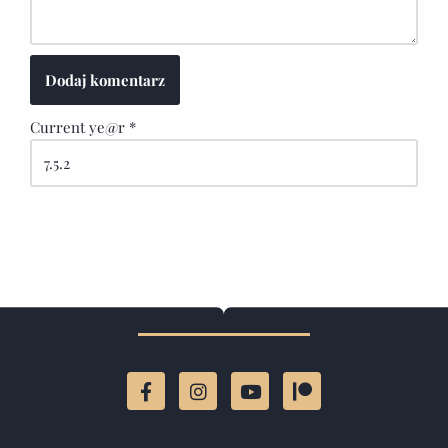
Current ye@r
*