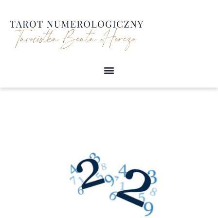
Przejdź
do
treści