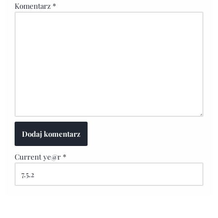
Komentarz
*
Current ye@r
*