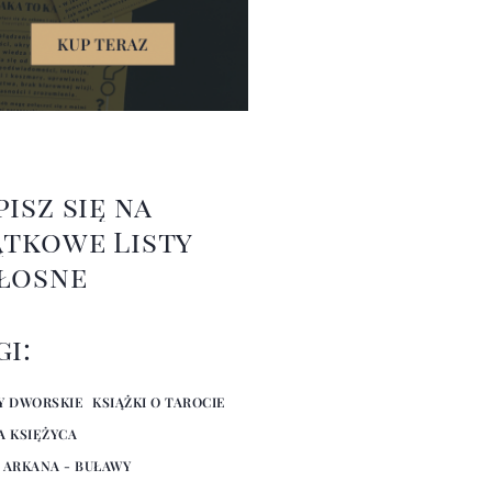
pisz się na
ątkowe Listy
łosne
gi:
Y DWORSKIE
KSIĄŻKI O TAROCIE
A KSIĘŻYCA
 ARKANA - BUŁAWY