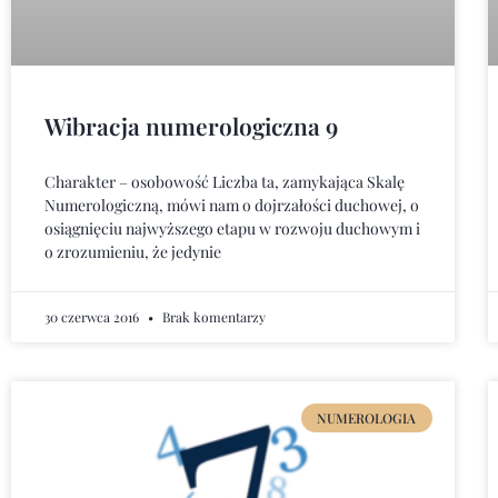
Wibracja numerologiczna 9
Charakter – osobowość Liczba ta, zamykająca Skalę
Numerologiczną, mówi nam o dojrzałości duchowej, o
osiągnięciu najwyższego etapu w rozwoju duchowym i
o zrozumieniu, że jedynie
30 czerwca 2016
Brak komentarzy
NUMEROLOGIA