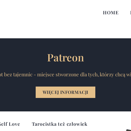
HOME
Patreon
t bez tajemnic - miejsce stworzone dla tych, którzy chcą w
WIĘCEJ INFORMACJI
Self Love
Tarocistka też człowiek