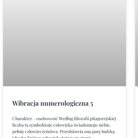
Wibracja numerologiczna 5
Charakter – osobowość Według filozofii pitagorejskiej
liczba ta symbolizuje człowieka świadomego siebie,
pełnię człowieczeństwa. Przedstawia ona parę ludzką
i Boską Trójcę: człowiek stojący na ziemi