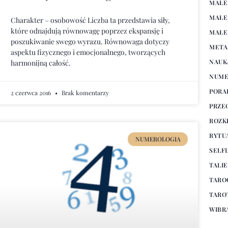
MAŁE
MAŁE
Charakter – osobowość Liczba ta przedstawia siły,
które odnajdują równowagę poprzez ekspansję i
MAŁE
poszukiwanie swego wyrazu. Równowaga dotyczy
META
aspektu fizycznego i emocjonalnego, tworzących
NAUK
harmonijną całość.
NUME
PORA
2 czerwca 2016
Brak komentarzy
PRZE
ROZK
RYTU
NUMEROLOGIA
SELF
TALI
TARO
TARO
WIBR