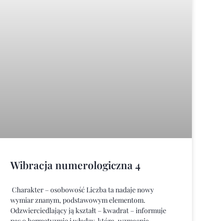
Wibracja numerologiczna 4
Charakter – osobowość Liczba ta nadaje nowy
wymiar znanym, podstawowym elementom.
Odzwierciedlający ją kształt – kwadrat – informuje
nas o hermetyzmie i władzy, która, wzmacnia