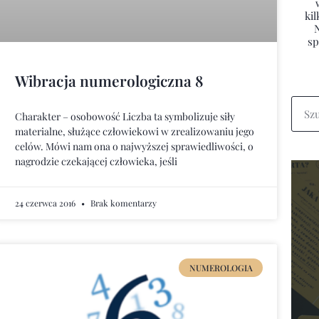
kil
sp
Wibracja numerologiczna 8
Charakter – osobowość Liczba ta symbolizuje siły
materialne, służące człowiekowi w zrealizowaniu jego
celów. Mówi nam ona o najwyższej sprawiedliwości, o
nagrodzie czekającej człowieka, jeśli
24 czerwca 2016
Brak komentarzy
NUMEROLOGIA