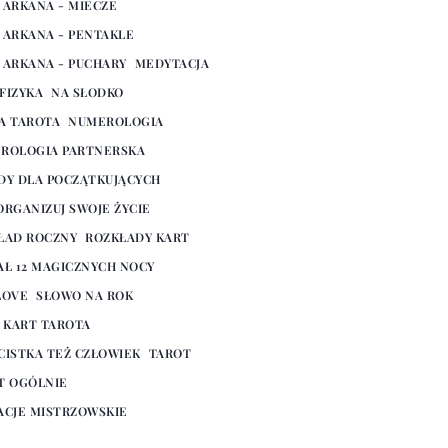
 ARKANA - MIECZE
 ARKANA - PENTAKLE
 ARKANA - PUCHARY
MEDYTACJA
FIZYKA
NA SŁODKO
A TAROTA
NUMEROLOGIA
ROLOGIA PARTNERSKA
DY DLA POCZĄTKUJĄCYCH
ORGANIZUJ SWOJE ŻYCIE
ŁAD ROCZNY
ROZKŁADY KART
AŁ 12 MAGICZNYCH NOCY
LOVE
SŁOWO NA ROK
E KART TAROTA
CISTKA TEŻ CZŁOWIEK
TAROT
T OGÓLNIE
ACJE MISTRZOWSKIE