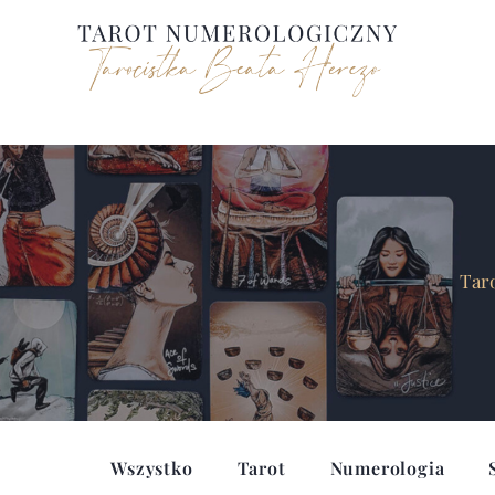
Przejdź
do
treści
Taro
Wszystko
Tarot
Numerologia