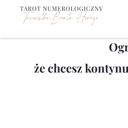
Przejdź
do
treści
Ogr
że chcesz kontyn